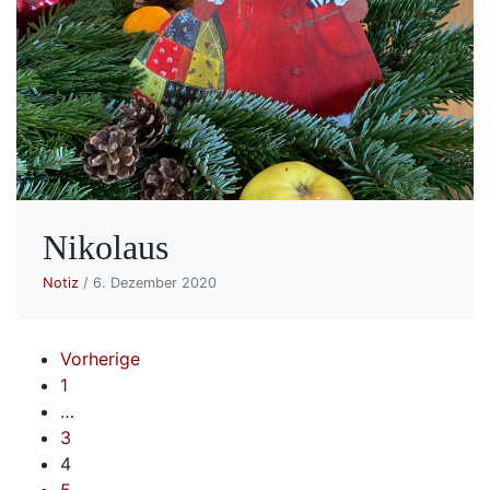
Nikolaus
Notiz
/ 6. Dezember 2020
Seitennummerierung
Vorherige
1
der
…
3
Beiträge
4