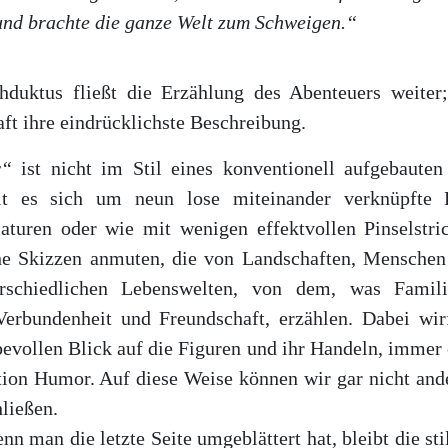
und brachte die ganze Welt zum Schweigen.“
duktus fließt die Erzählung des Abenteuers weiter;
ft ihre eindrücklichste Beschreibung.
y“
ist nicht im Stil eines konventionell aufgebauten
lt es sich um neun lose miteinander verknüpfte K
aturen oder wie mit wenigen effektvollen Pinselstri
che Skizzen anmuten, die von Landschaften, Menschen
erschiedlichen Lebenswelten, von dem, was Famili
rbundenheit und Freundschaft, erzählen. Dabei wirf
ebevollen Blick auf die Figuren und ihr Handeln, immer
tion Humor. Auf diese Weise können wir gar nicht anders
ließen.
 man die letzte Seite umgeblättert hat, bleibt die sti