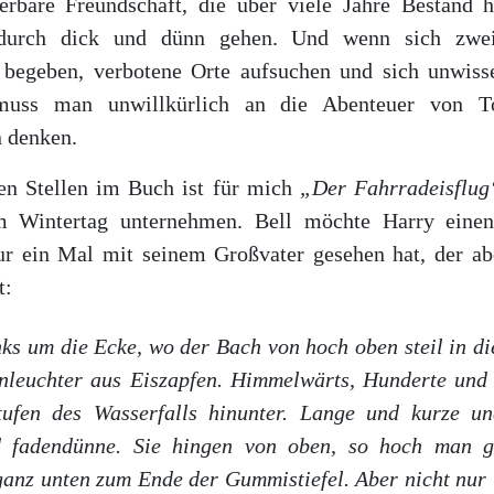
derbare Freundschaft, die über viele Jahre Bestand 
 durch dick und dünn gehen. Und wenn sich zwe
 begeben, verbotene Orte aufsuchen und sich unwisse
 muss man unwillkürlich an die Abenteuer von 
 denken.
en Stellen im Buch ist für mich
„Der Fahrradeisflug
m Wintertag unternehmen. Bell möchte Harry einen
ur ein Mal mit seinem Großvater gesehen hat, der a
t:
ks um die Ecke, wo der Bach von hoch oben steil in die
nleuchter aus Eiszapfen. Himmelwärts, Hunderte und
tufen des Wasserfalls hinunter. Lange und kurze un
 fadendünne. Sie hingen von oben, so hoch man g
 ganz unten zum Ende der Gummistiefel. Aber nicht nur