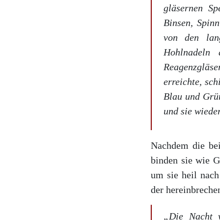
gläsernen Sp
Binsen, Spinn
von den lan
Hohlnadeln 
Reagenzgläser
erreichte, sc
Blau und Grün
und sie wiede
Nachdem die beid
binden sie wie G
um sie heil nac
der hereinbreche
„Die Nacht w