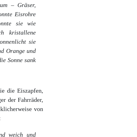
rum – Gräser,
onnte Eisrohre
onnte sie wie
 kristallene
onnenlicht sie
und Orange und
die Sonne sank
ie die Eiszapfen,
er der Fahrräder,
klicherweise von
:
und weich und