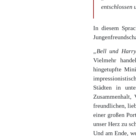
entschlossen 
In diesem Sprach
Jungenfreundscha
„Bell und Harr
Vielmehr hande
hingetupfte Mini
impressionistis
Städten in unt
Zusammenhalt, Ve
freundlichen, li
einer großen Por
unser Herz zu sch
Und am Ende, wenn