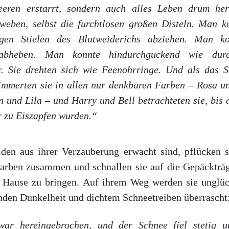
eeren erstarrt, sondern auch alles Leben drum he
weben, selbst die furchtlosen großen Disteln. Man k
gen Stielen des Blutweiderichs abziehen. Man k
abheben. Man konnte hindurchguckend wie durch
. Sie drehten sich wie Feenohrringe. Und als das S
himmerten sie in allen nur denkbaren Farben – Rosa 
 und Lila – und Harry und Bell betrachteten sie, bis 
r zu Eiszapfen wurden.“
en aus ihrer Verzauberung erwacht sind, pflücken s
arben zusammen und schnallen sie auf die Gepäckträg
h Hause zu bringen. Auf ihrem Weg werden sie unglüc
nden Dunkelheit und dichtem Schneetreiben überrascht
ar hereingebrochen, und der Schnee fiel stetig 