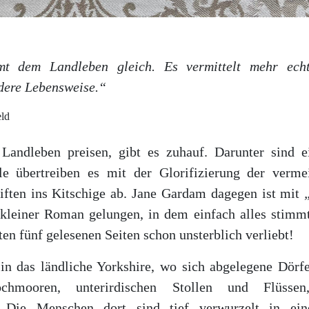
t dem Landleben gleich. Es vermittelt mehr ech
dere Lebensweise.“
eld
Landleben preisen, gibt es zuhauf. Darunter sind ei
le übertreiben es mit der Glorifizierung der verme
iften ins Kitschige ab. Jane Gardam dagegen ist mit
 kleiner Roman gelungen, in dem einfach alles stimm
ten fünf gelesenen Seiten schon unsterblich verliebt!
 in das ländliche Yorkshire, wo sich abgelegene Dörf
chmooren, unterirdischen Stollen und Flüsse
n. Die Menschen dort sind tief verwurzelt in ei