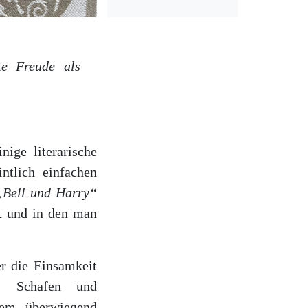
te Freude als
nige literarische
intlich einfachen
„Bell und Harry“
t und in den man
er die Einsamkeit
n, Schafen und
nem überwiegend