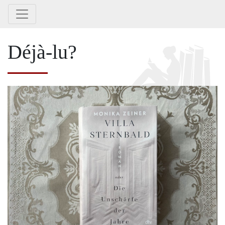
Déjà-lu?