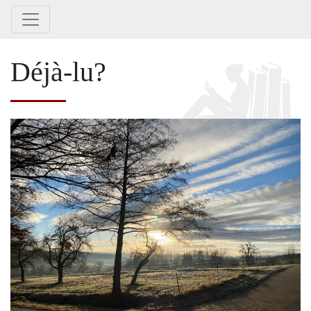
Déjà-lu?