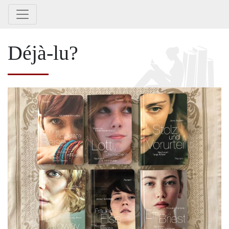
Déjà-lu?