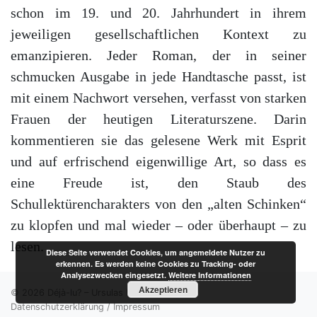
schon im 19. und 20. Jahrhundert in ihrem
jeweiligen gesellschaftlichen Kontext zu
emanzipieren. Jeder Roman, der in seiner
schmucken Ausgabe in jede Handtasche passt, ist
mit einem Nachwort versehen, verfasst von starken
Frauen der heutigen Literaturszene. Darin
kommentieren sie das gelesene Werk mit Esprit
und auf erfrischend eigenwillige Art, so dass es
eine Freude ist, den Staub des
Schullektürencharakters von den „alten Schinken“
zu klopfen und mal wieder – oder überhaupt – zu
lesen.
Diese Seite verwendet Cookies, um angemeldete Nutzer zu
erkennen. Es werden keine Cookies zu Tracking- oder
Analysezwecken eingesetzt.
Weitere Informationen
Akzeptieren
© 2026 Déjà-lu? – Ursulas Literatur-Blog
Datenschutzerklärung
Impressum