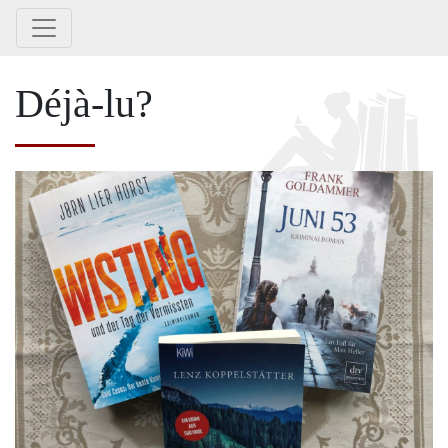
Déjà-lu?