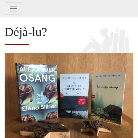
Déjà-lu?